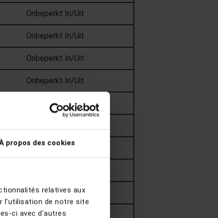
Onbeperkt In/Uit
Onbeperkt In/Uit
Onbeperkt In/Uit
Onbeperkt In/Uit
Onbeperkt In/Uit
Onbeperkt In/Uit
À propos des cookies
Onbeperkt In/Uit
Onbeperkt In/Uit
tionnalités relatives aux
Onbeperkt In/Uit
'utilisation de notre site
les-ci avec d'autres
Onbeperkt In/Uit