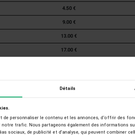
4.50 €
9.00 €
13.00 €
17.00 €
20.00 €
21.00 €
Détails
29.90 €
49.00 €
kies.
de personnaliser le contenu et les annonces, d'offrir des fonc
53.00 €
 notre trafic. Nous partageons également des informations sur l
as sociaux, de publicité et d'analyse, qui peuvent combiner cel
58.00 €