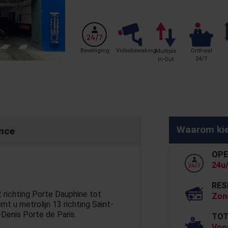
Beveiliging
Videobewaking
Onthaal
Multiple
24/7
In-Out
Waarom kie
ance
OPE
24u/
RES
 richting Porte Dauphine tot
Zon
mt u metrolijn 13 richting Saint-
t-Denis Porte de Paris.
TOT
Voo