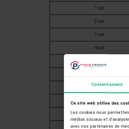
1 uur
2 uur
3 uur
4 uur
5 uur
6 uur
Consentement
1 dag
1 dag +12u
Ce site web utilise des coo
Les cookies nous permettent 
1 dag +18u
médias sociaux et d'analyser
avec nos partenaires de médi
2 dagen