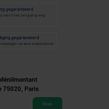
ang gegarandeerd
 vastzitten, ben jij al op weg
iliging gegarandeerd
errassingen: uw auto is beschermd
 Ménilmontant
e 75020, Paris
Boek