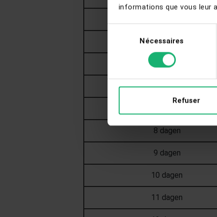
informations que vous leur av
3 dagen
Sélection
Nécessaires
du
4 dagen
consentement
5 dagen
6 dagen
Refuser
7 dagen
8 dagen
9 dagen
10 dagen
11 dagen