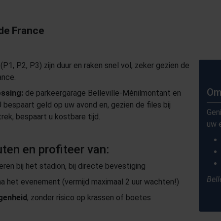
 de France
(P1, P2, P3) zijn duur en raken snel vol, zeker gezien de
ance.
Om
ossing:
de parkeergarage Belleville-Ménilmontant en
bespaart geld op uw avond en, gezien de files bij
Geni
rek, bespaart u kostbare tijd.
uw 
ten en profiteer van:
ren bij het stadion, bij directe bevestiging
Bell
a het evenement (vermijd maximaal 2 uur wachten!)
genheid
, zonder risico op krassen of boetes