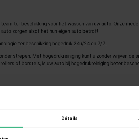
l team ter beschikking voor het wassen van uw auto. Onze mede
uw auto zorgen alsof het hun eigen auto betrof!
hnologie ter beschikking hogedruk
24u/24 en 7/7.
.
zonder strepen. Met hogedrukreiniging kunt u zonder wrijven de 
ollers of borstels, is uw auto bij hogedrukreiniging beter besc
ÉNÉES DU CLOS:
- 75020 Paris
0 60
Détails
kies.