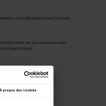
werkers, zorgvuldig geselecteerd op basis
smerigste delen van de carrosserie onder
hermd tegen strepen.
À propos des cookies