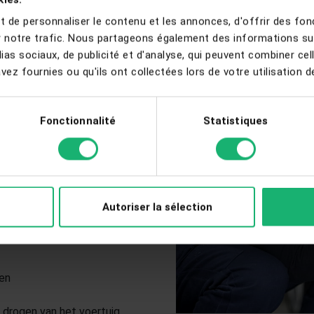
de personnaliser le contenu et les annonces, d'offrir des fonc
Onze wassen formules
 notre trafic. Nous partageons également des informations sur l
as sociaux, de publicité et d'analyse, qui peuvent combiner cel
ez fournies ou qu'ils ont collectées lors de votre utilisation de
SELFSERVICE FORMULE
Fonctionnalité
Statistiques
ESCHIKBAAR OP AFSPRAAK
onele team zorgt voor alles.
Autoriser la sélection
gen
drogen van het voertuig