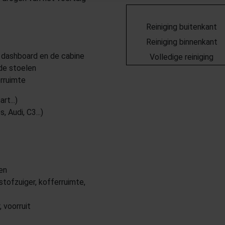
Reiniging buitenkant
Reiniging binnenkant
t dashboard en de cabine
Volledige reiniging
de stoelen
erruimte
rt...)
 Audi, C3...)
en
stofzuiger, kofferruimte,
 voorruit