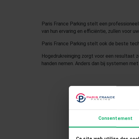
Paris France Parking stelt een professionee
van hun ervaring en efficiëntie, zullen voor 
Paris France Parking stelt ook de beste tec
Hogedrukreiniging zorgt voor een resultaat 
handen nemen. Anders dan bij systemen met r
PARKING PYR
4 rue du Clos 
+331 44 64 9
Consentement
Ce site web utilise des coo